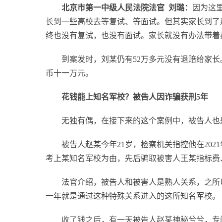
北京市第一中级人民法院法官 刘璐：
因为这
长到一些高校去等复试、等面试。但其实家长到了
终也没有复试，也没有面试。家长就没有办法带着
到案发时，刘某仍有52万多元没有退赔给家
币十一万元。
花钱能上知名军校？被告人因诈骗获刑5年
无独有偶，在接下来的这个案例中，被告人也
被告人赵某今年21岁，检察机关指控他在202
考上某知名军校为由，先后骗取被害人王某指标费、
法官介绍，被告人和被害人是熟人关系，之所
一年就是通过这种特殊关系进入的这所知名军校。
收了钱之后，有一天被告人赵某神秘兮兮，专