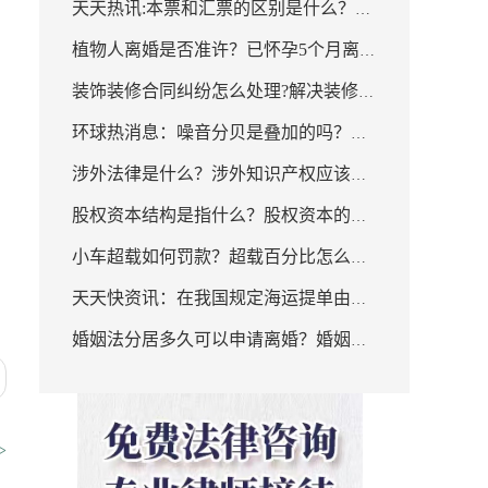
安全法第三十八条内容是什
天天热讯:本票和汇票的区别是什么？汇
本科第一批和第二批的区别是什么？
么？
植物人离婚是否准许？已怀孕5个月离婚
票和本票的定义有什么不同？
装饰装修合同纠纷怎么处理?解决装修合
彩礼用退吗？-天天聚看点
环球热消息：噪音分贝是叠加的吗？
同纠纷的流程是什么?
涉外法律是什么？涉外知识产权应该如
53db噪音相当什么声音？
股权资本结构是指什么？股权资本的内
何管辖？
小车超载如何罚款？超载百分比怎么计
容有哪些？ 聚焦
天天快资讯：在我国规定海运提单由谁
算？
婚姻法分居多久可以申请离婚？婚姻法
提供?海运提单的类型有哪些？
财产分割新规定二婚怎么分？
>