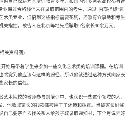
渲染自己深耕艺术培训教育多年，和国内许多著名高校都有合
专业课过合格线但未在录取范围内的考生，通过“内部指标”进
艺术类专业，但搞到这些指标需要花钱，还煞有介事地和考生
机关指控，被告人在北京等地先后骗取9名家长90余万元。
(相关资料图)
长开始是带着学生来参加一些文化艺术类的培训课程。在培训
也感觉到他应该有这样的途径。所以他就通过这种方式向家长
些家长的信任。
名艺术院校的教师参与到培训中，也认识一些这个领域的人，
骗局，他收取家长的钱款都被用于了还债和挥霍。当被家长们催
说自己要亲自去找关系人给孩子取录取通知书，下个月说弄好