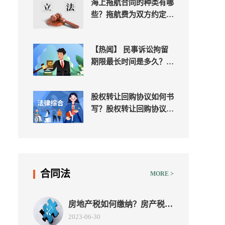
海上拖航合同的种类有哪
些？拖航费为双方约定的
一笔拖航金额的海上拖航
合同吗？
【热闻】 民事诉讼拘留
期限最长时间是多久？民
事强制执行拘留多少天？
股权转让回购协议如何书
写？股权转让回购协议范
本-当前通讯
合同法
MORE >
房地产税如何缴纳？房产税的
税率如何计算？|焦点播报
2023-06-30