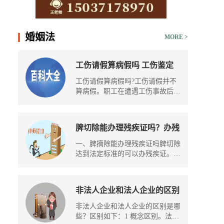
15037178970
婚姻法
MORE >
工伤请假算病假吗 工伤鉴定
完多久赔钱？ 世界观点
工伤请假算病假吗?工伤请假并不
算病假。职工在遭遇工伤事故后可
以申
脾切除能办理残疾证吗？办残
疾证流程是怎样的？-世界短
一、脾摘除能办理残疾证吗脾切除
讯
达到法定标准的可以办残疾证。脾
切
非法人企业和法人企业的区别
是哪些？企业法人的设立条件
非法人企业和法人企业的区别是哪
是什么？-世界新视野
些？区别如下：1 概念区别。法人