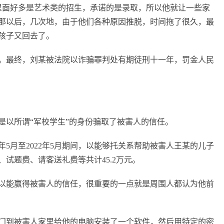
里面好多是艺术类的招生，承诺的是录取，所以他就让一些家
那以后，几次地，由于他们各种原因推脱，时间拖了很久，最
孩子又回去了。
长。最终，刘某被法院以诈骗罪判处有期徒刑十一年，罚金人民
是以所谓“军校学生”的身份骗取了被害人的信任。
1年5月至2022年5月期间，以能够托关系帮助被害人王某的儿子
试题费、请客送礼费等共计45.2万元。
以能赢得被害人的信任，很重要的一点就是周围人都认为他前
门到被害人家里给他的电脑安装了一个软件，然后用特定的密